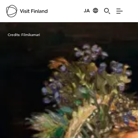
JA
Visit Finland
Credits:
Filmikamari