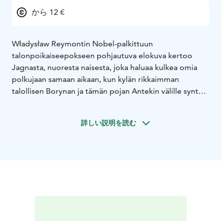
から 12 €
Władysław Reymontin Nobel-palkittuun
talonpoikaiseepokseen pohjautuva elokuva kertoo
Jagnasta, nuoresta naisesta, joka haluaa kulkea omia
polkujaan samaan aikaan, kun kylän rikkaimman
talollisen Borynan ja tämän pojan Antekin välille syntyy
riitaisa taistelu Jagnasta. Visuaalisesti hätkähdyttävän,
yksittäisistä öljyvärimaalauksista koostuvan elokuvan
詳しい説明を読む
takana ovat palkitun Loving Vincent -elokuvan tekijät, ja
se on valittu Puolan Oscar-ehdokkaaksi vuodelle 2024.