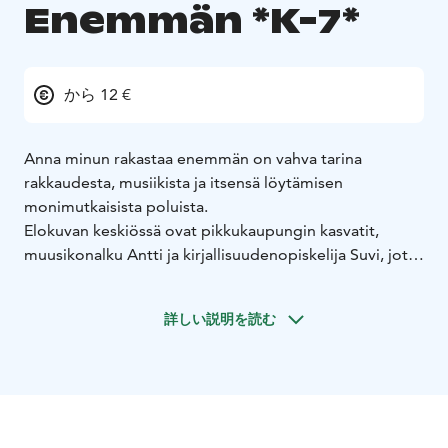
Enemmän *K-7*
から 12 €
Anna minun rakastaa enemmän on vahva tarina
rakkaudesta, musiikista ja itsensä löytämisen
monimutkaisista poluista.
Elokuvan keskiössä ovat pikkukaupungin kasvatit,
muusikonalku Antti ja kirjallisuudenopiskelija Suvi, jotka
tapaavat kotibileissä ja rakastuvat ensisilmäyksellä.
Heidän rakkautensa kumpuaa intohimosta musiikkiin.
詳しい説明を読む
Antti on aina unelmoinut rocktähteydestä ja pyytää
Suvin laulajaksi bändiinsä. Hetken kaikki on täydellistä
ja yhdessä jaettua. Kun menestyksen portit aukeavat
vain Suville, Antti jää miettimään toteutumattomia
unelmiaan. Olivatko he toisilleen oikeita, mutta hetki
vain väärä?