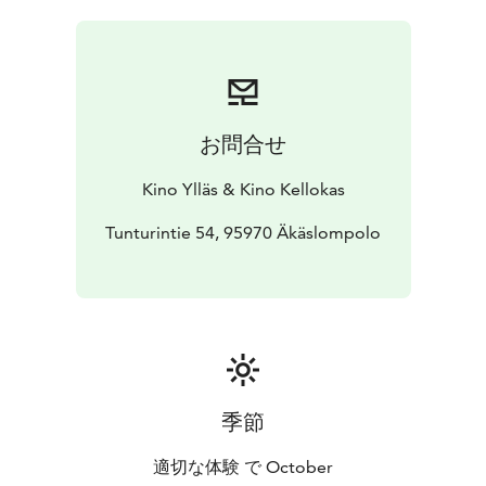
お問合せ
Kino Ylläs & Kino Kellokas
Tunturintie 54, 95970 Äkäslompolo
季節
適切な体験 で October