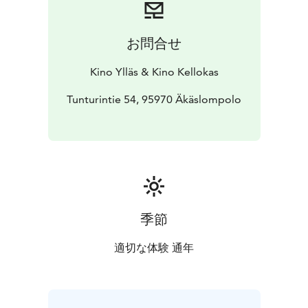
ponnisteluista.
Myrskyluodon Maija on tarina tahdosta, voimasta ja
rakkaudesta.
お問合せ
Kino Ylläs & Kino Kellokas
Tunturintie 54, 95970 Äkäslompolo
季節
適切な体験 通年