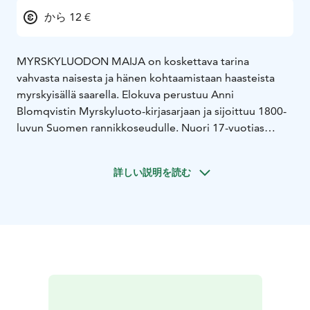
から 12 €
MYRSKYLUODON MAIJA on koskettava tarina
vahvasta naisesta ja hänen kohtaamistaan haasteista
myrskyisällä saarella. Elokuva perustuu Anni
Blomqvistin Myrskyluoto-kirjasarjaan ja sijoittuu 1800-
luvun Suomen rannikkoseudulle. Nuori 17-vuotias
Maija avioituu vasten tahtoaan kalastajamies Jannen
kanssa. Hänen elämänsä Myrskyluodolla on täynnä
詳しい説明を読む
haasteita ja vastoinkäymisiä: kalastajan vaimona hän
joutuu selviytymään miehensä pitkistä poissaoloista
merellä ja huolehtimaan perheestään yksin. Maijasta on
kuitenkin kasvanut lujatahtoinen ja itsenäinen nainen,
joka ei pelkää tarttua toimeen karussa saaristossa.
Maijalla ja Jannella on vahva yhteys, sekä ajan myötä
syventynyt rakkaus. Janne tukee vaimonsa pyrkimyksiä
ja ymmärtää, että perheen vahvuus syntyy yhteisistä