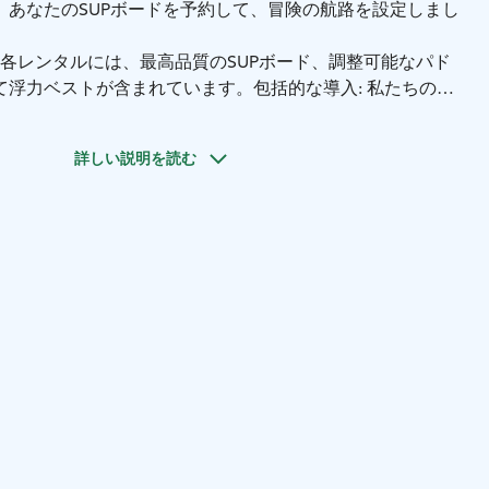
、あなたのSUPボードを予約して、冒険の航路を設定しまし
 各レンタルには、最高品質のSUPボード、調整可能なパド
て浮力ベストが含まれています。
包括的な導入: 私たちのフ
が、出発前にあなたが快適で自信を持てるように、簡単なオ
供します。
詳しい説明を読む
10Lまたは20Lの防水バッグを5€/バッグでレンタルして、
に保ちましょう。
防水電話ケース: 冒険を心配なくキャッチ
ケースで利用できます。
ウェットスーツ: 寒い日のために、快
5€/ウェットスーツで利用できます。
重要な情報:
5歳以上でなければなりません。15歳未満の方は大人の監督の
安全第一: 18歳未満のすべての参加者および泳ぎに自信のな
着用が義務付けられています。
時間厳守: スムーズなチェッ
ションのために、予定時刻の10分前にお越しください。