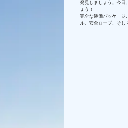
発見しましょう。今日
ょう！
完全な装備パッケージ:
ル、安全ロープ、そし
レンドリーなスタッフ
リエンテーションを提
追加サービス:
防水バッグ: 限定数量の
あなたの持ち物を安全
するために、3€/電話
適で暖かく保つために、
年齢要件: 参加者は1
もとで参加できます。
い方は、浮力ベストの
クインとオリエンテー