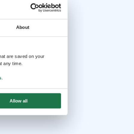
About
that are saved on your
t any time.
s
.
Allow all