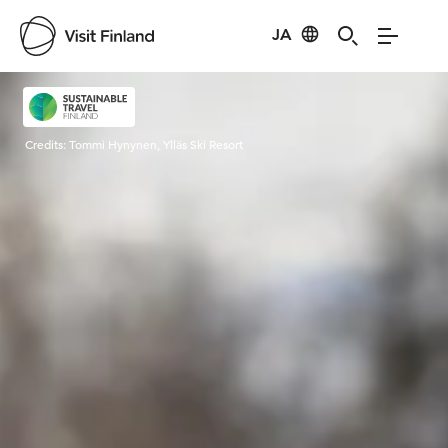
JA
Visit Finland
Credits:
Tommi Hynynen, Ylläs Ski Resort