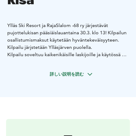
kisa
Ylläs Ski Resort ja RajaSlalom -68 ry järjestävät
pujottelukisan pääsiäislauantaina 30.3. klo 13! Kilpailun
osallistumismaksut käytetään hyväntekeväisyyteen.
Kilpailu järjstetään Ylläsjärven puolella.
Kilpailu soveltuu kaikenikäisille laskijoille ja käytössä on
ikätasoitukset. Kisassa lasketaan yksi lasku,
pujottelurata sijaitsee Sporttihissin vieressä,
詳しい説明を読む
Hupirinteessä.
Osallistumismaksu 5€/hlö käytetään lasten ja nuorten
lasketteluharrastuksen tukemiseen!
Osallistumismaksun 5€ voi lahjoittaa, vaikkei osallistu
kilpailuun! Kaikkien lahjoittaneiden kesken arvotaan
henkilökohtainen kausikortti Ylläkselle ensi kaudelle!
Kisaan voi ilmoittautua perjantaista 29.3. klo 10 alkaen
Ylläs Ski Resort Ylläsjärven infossa, Taiga-rakennuksen
alakerrassa.
Ilmoittautuminen päättyy kisapäivänä 30.3.