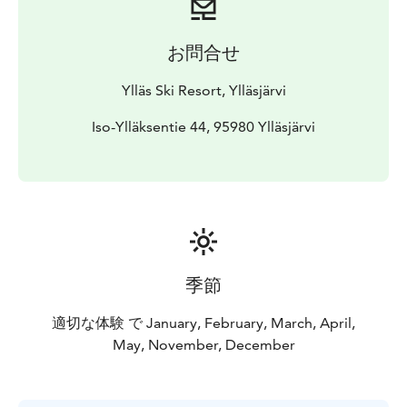
klo 12.
Palkintojenjako suoritetaan kisan päätyttyä Ylläs
お問合せ
Express -tuolihissin
ala-aseman tuntumassa!
Ylläs Ski Resort, Ylläsjärvi
Iso-Ylläksentie 44, 95980 Ylläsjärvi
季節
適切な体験 で January, February, March, April,
May, November, December