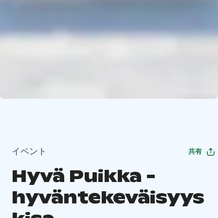
イベント
共有
Hyvä Puikka -
hyväntekeväisyys