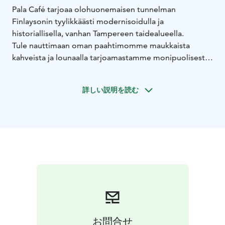
Pala Café tarjoaa olohuonemaisen tunnelman
Finlaysonin tyylikkäästi modernisoidulla ja
historiallisella, vanhan Tampereen taidealueella.
Tule nauttimaan oman paahtimomme maukkaista
kahveista ja lounaalla tarjoamastamme monipuolisesta
salaattipöydästä. Lämpimät ruoat ja paninit valmistuvat
parilasta nopeasti myös mukaan. Meillä on yläkerrassa
詳しい説明を読む
myös suosittu kokoustila.
お問合せ