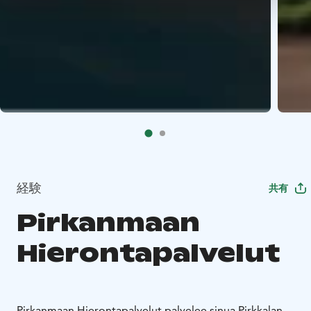
経験
共有
Pirkanmaan
Hierontapalvelut
Pirkanmaan Hierontapalvelut palvelee sinua Pirkkalan