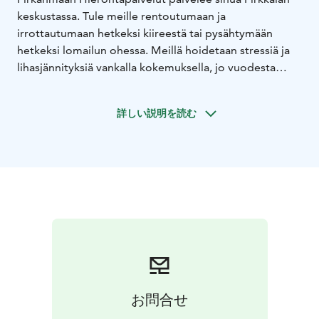
keskustassa. Tule meille rentoutumaan ja
irrottautumaan hetkeksi kiireestä tai pysähtymään
hetkeksi lomailun ohessa. Meillä hoidetaan stressiä ja
lihasjännityksiä vankalla kokemuksella, jo vuodesta
2013. Olet sitten vakiasukas tai vierailulla, varaa aikasi
ystävälliseen ja ammattitaitoiseen hoitoomme ja
詳しい説明を読む
päiväsi on taas parempi. Meiltä voit varata myös
hiljaisen hieronnan, mikäli et juuri nyt kaipaa jutustelua
hierojan kanssa.
Hieronnan lisäksi teemme
- akupunktiota
-
lymfaterapiaa
- kuumakivihierontaa
-
purentalihashierontaa
- kalevalaista jäsenkorjausta
お問合せ