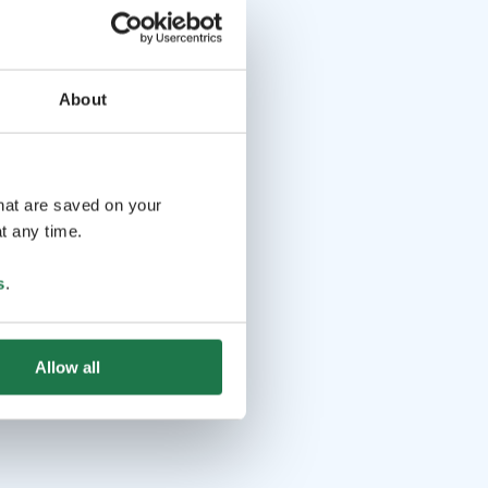
About
that are saved on your
t any time.
s
.
Allow all