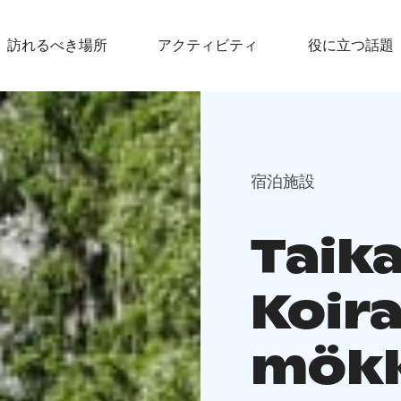
訪れるべき場所
アクティビティ
役に立つ話題
宿泊施設
Taika
Koir
mökk