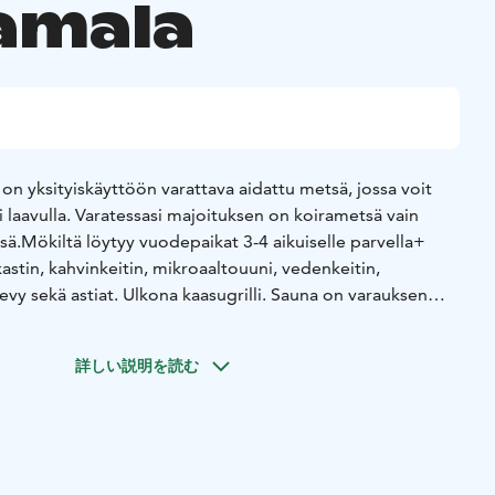
amala
 on yksityiskäyttöön varattava aidattu metsä, jossa voit
laavulla. Varatessasi majoituksen on koirametsä vain
sä.
Mökiltä löytyy vuodepaikat 3-4 aikuiselle parvella+
kastin, kahvinkeitin, mikroaaltouuni, vedenkeitin,
levy sekä astiat. Ulkona kaasugrilli. Sauna on varauksen
tettävissä. Ulkohuussi.
詳しい説明を読む