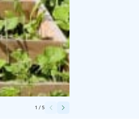
Credits:
Anne Riekki
1
/
5