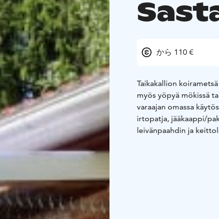
Sast
から 110 €
Taikakallion koirametsä
myös yöpyä mökissä tai 
varaajan omassa käytös
irtopatja, jääkaappi/pa
leivänpaahdin ja keitto
yhteydessä vapaasti käy