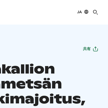
JA
共有
kallion
ametsän
imajoitus,