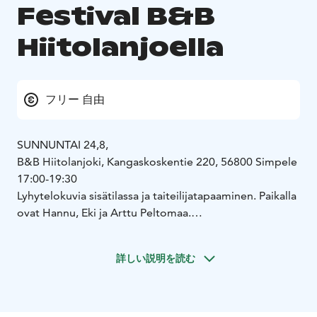
Festival B&B
Hiitolanjoella
フリー 自由
SUNNUNTAI 24,8,
B&B Hiitolanjoki, Kangaskoskentie 220, 56800 Simpele
17:00-19:30
Lyhytelokuvia sisätilassa ja taiteilijatapaaminen. Paikalla
ovat Hannu, Eki ja Arttu Peltomaa.
Patrinoj – Äidit – Anna Andersson ja Laura Laasonen,
Finland, 26 min 25 sec
詳しい説明を読む
https://vimeo.com/1107168183
Käsikirjoittaja ja ohjaaja Anna Andersson on paikalla.
The Squeeze - Pia Tikka, Viro, 37 min
Kieli: englanti, viro