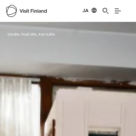
JA
Visit Finland
Credits:
Oodi iälle, Kati Kallio