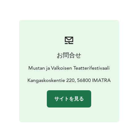
2025
Maailmanensi-ilta.
Ohjaaja Pia Tikka on paikalla.
Eron juhla – Salli Hautamäki, Finland, 15 min
Oodi iälle / Ode To Age –Kati Kallio, Finland, 8 min
Kuvaaja Arttu Peltomaa on paikalla.
https://saimaafilmfestival.com/ohjelma/
お問合せ
Mustan ja Valkoisen Teatterifestivaali
Kangaskoskentie 220, 56800 IMATRA
サイトを見る