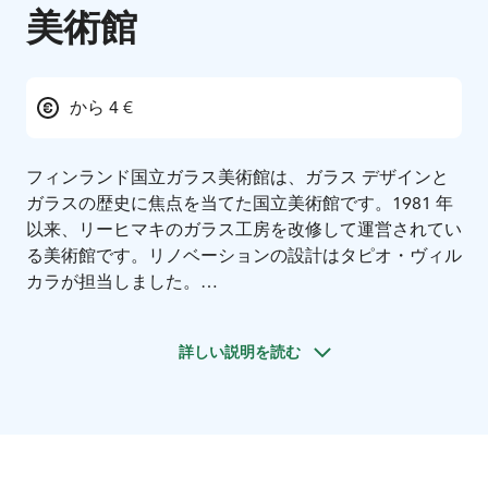
美術館
から 4 €
フィンランド国立ガラス美術館は、ガラス デザインと
ガラスの歴史に焦点を当てた国立美術館です。1981 年
以来、リーヒマキのガラス工房を改修して運営されてい
る美術館です。リノベーションの設計はタピオ・ヴィル
カラが担当しました。
フィンランド国立ガラス美術館は、4,000 年以上にわた
るガラスの歴史と、フィンランドのガラス産業の 300
詳しい説明を読む
年にわたる歴史をご紹介しています。当コレクション
は、主に 18 世紀から 21 世紀にかけてのフィンランド
の家庭用、デザイン、アートガラスで構成されていま
す。
1 階の展示室では、ガラスの歴史の初期段階を展示し、