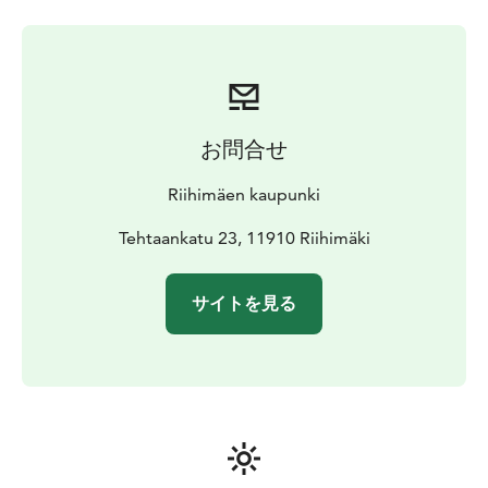
吹きガラス、ガラスの機械生産、装飾技術など、ガラス
製造技術の基本情報を提供しています。
建物の上階は、フィンランドのガラス産業の歴史と、ボ
トル、研磨されたクリスタル、プレス加工されたガラス
などの製品についてが展示されています。フィンランド
のガラス デザインの歴史は、連続生産、アートガラ
お問合せ
ス、ガラス芸術の歴史のセクションに分けられていま
す。
Riihimäen kaupunki
昔の吹きガラス施設では、企画展を開催しています。
Tehtaankatu 23, 11910 Riihimäki
サイトを見る