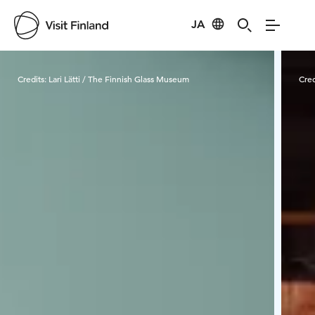
JA
Visit Finland
Credits:
Lari Lätti / The Finnish Glass Museum
Cred