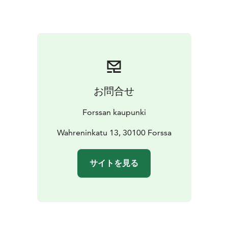
品を揃えています。
常設展では、デザイナー紹介を始め、デザイン原画や、
テキスタイルサンプルや、プリント工場や、時代による
プリント機なども紹介しており、1800年代中旬から
1900年代終わりまでの、テキスタイルプリントの歴史
を広く深く知ることができます。また、センター所蔵の
ヴィンテージ生地をインスタレーションとして展示して
お問合せ
おり、当時のデザインや色などに実際に触れることがで
きます。さらに、実践コーナーでは、テキスタイルプリ
Forssan kaupunki
ント機のミニチュアを実際に回して機械の仕組みを学ん
だり、布地やテキスタイルデザインや色彩について体験
Wahreninkatu 13, 30100 Forssa
を通して学んだりと、大人も子供も楽しみながら学べる
ようになっています。テキスタイルに浸るひと時を過ご
サイトを見る
してみてはいかがでしょう。
フォルッサのテキスタイルプリントについて：
フォルッ
サのテキスタイルプリント工場は、フィンランド初とし
て1861年に始まりました。途中1934年には、フィンラ
ンドのテキスタイルブランドであるフィンレイソンと合