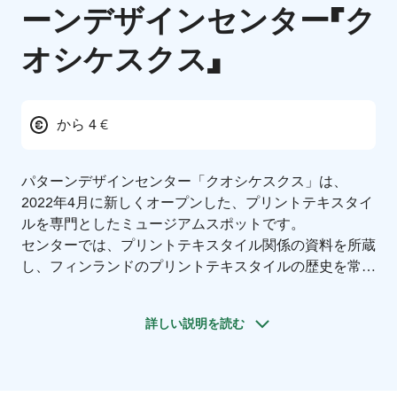
ーンデザインセンター「ク
オシケスクス」
から 4 €
パターンデザインセンター「クオシケスクス」は、
2022年4月に新しくオープンした、プリントテキスタイ
ルを専門としたミュージアムスポットです。
センターでは、プリントテキスタイル関係の資料を所蔵
し、フィンランドのプリントテキスタイルの歴史を常設
展で紹介し、プリントテキスタイルの研究を行っていま
す。このためセンターには、所蔵室と展示会場と研究室
詳しい説明を読む
があります。
展示会場にあるミュージアムショップで
は、センターのヴィンテージ生地で作った世界に一つの
アクセサリーや、所蔵品にあるデザイン原画をポストカ
ードにプリントしたものなど、当センターならではの商