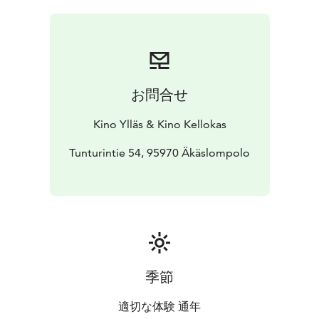
hahmojensa avustuksella. Elokuvassa opitaan myös
hieman kanojen sielunelämästä.
Elokuva perustuu Sinikka ja Tiina Nopolan 2019
julkaistuun viimeisimpään Heinähattu ja Vilttitossu
romaaniin. Elokuvan on ohjannut Reetta Aalto.
お問合せ
Kino Ylläs & Kino Kellokas
Tunturintie 54, 95970 Äkäslompolo
季節
適切な体験 通年