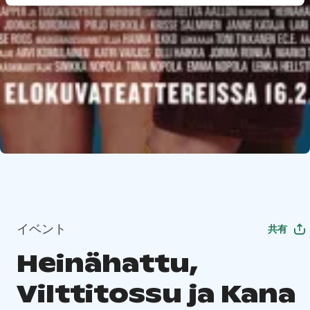
イベント
共有
Heinähattu,
Vilttitossu ja Kana