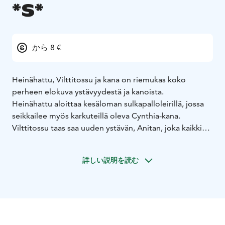
*S*
から 8 €
Heinähattu, Vilttitossu ja kana on riemukas koko
perheen elokuva ystävyydestä ja kanoista.
Heinähattu aloittaa kesäloman sulkapalloleirillä, jossa
seikkailee myös karkuteillä oleva Cynthia-kana.
Vilttitossu taas saa uuden ystävän, Anitan, joka kaikkien
yllätykseksi onkin kana. Konstaapeli Isonavan ja
Rillirouskun johdolla alkaa suuri kanajahti, johon
詳しい説明を読む
osallistuvat niin Kattilakosket kuin Alibullenin neiditkin,
eikä kommelluksilta ja väärinkäsityksiltä vältytä
tälläkään kertaa.
Heinähattu, Vilttitossu ja kana on komediallinen
seikkailu, joka käsittelee ystävyyttä, rohkeutta ja
anteeksiantoa hulvattomien ja rakastettujen