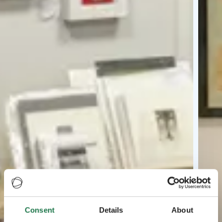
Consent
Details
About