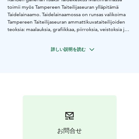
toimii myös Tampereen Taiteilijaseuran ylläpitämä
Taidelainaamo. Taidelainaamossa on runsas valikoima
Tampereen Taiteilijaseuran ammattikuvataiteilijoiden
teoksia: maalauksia, grafiikkaa, piirroksia, veistoksia ja
valokuvataidetta.
Taidelainaus on taiteen vuokraamista tai ostamista
詳しい説明を読む
osamaksulla ilman korkoa tai muita maksuja.
Vuokraamalla teoksen voit tutustua siihen rauhassa
kotonasi ennen ostopäätöstä. Halutessasi voit
palauttaa teoksen takaisin Taidelainaamoon. Jos haluat
lunastaa teoksen, voit maksaa loput erät kertamaksuna
tai osamaksuerinä kuukausittain. Kaikki Taidelainaamon
teokset ovat hankittavissa myös kertaostona.
お問合せ