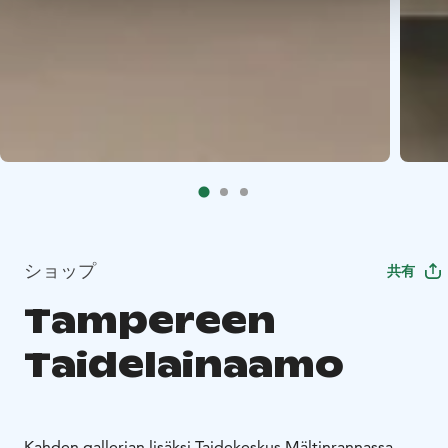
ショップ
共有
Tampereen
Taidelainaamo
Kahden gallerian lisäksi Taidekeskus Mältinrannassa