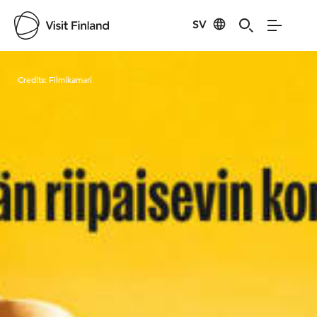
SV
Visit Finland
Credits:
Filmikamari