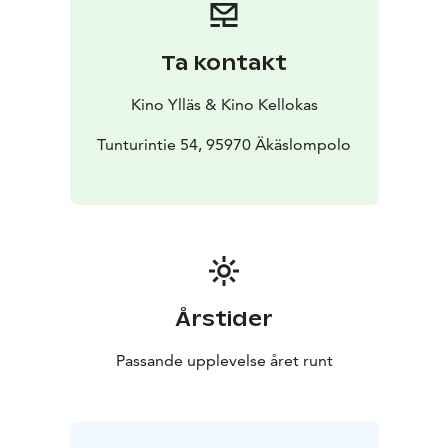
juhliin luvatut sahdit. Alkaa taistelu aikaa vastaan, ja
tilanteen korjaamiseksi käytetään kaikki mahdolliset
keinot.
Ta kontakt
Kino Ylläs & Kino Kellokas
Tunturintie 54, 95970 Äkäslompolo
Årstider
Passande upplevelse året runt