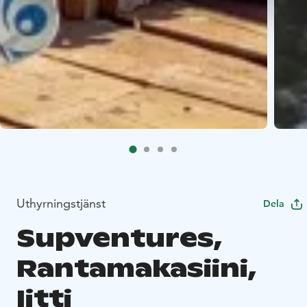
Uthyrningstjänst
Dela
Supventures,
Rantamakasiini,
Iitti