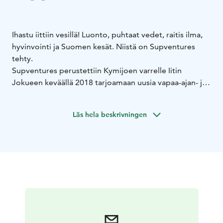
Ihastu iittiin vesillä! Luonto, puhtaat vedet, raitis ilma,
hyvinvointi ja Suomen kesät. Niistä on Supventures
tehty.
Supventures perustettiin Kymijoen varrelle Iitin
Jokueen keväällä 2018 tarjoamaan uusia vapaa-ajan- ja
virkistäytymisen mahdollisuuksia Iittiin. Meiltä vuokraat
SUP-laudat, soutuveneen, kajakin tai inkkarikanootin.
Läs hela beskrivningen
Saatavilla on myös SUP-ohjausta ja -retkiä sekä muuta
hyvinvointia veden äärellä.