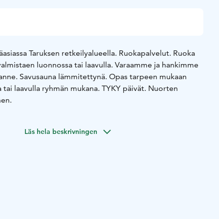
asiassa Taruksen retkeilyalueella. Ruokapalvelut. Ruoka
 valmistaen luonnossa tai laavulla. Varaamme ja hankimme
tanne. Savusauna lämmitettynä. Opas tarpeen mukaan
 tai laavulla ryhmän mukana. TYKY päivät. Nuorten
nen.
Läs hela beskrivningen