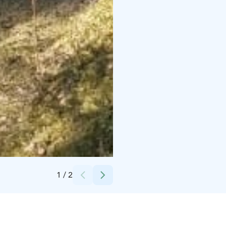
Credits:
Simo Gran
1
/
2