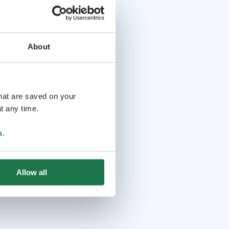
About
that are saved on your
t any time.
s
.
Allow all