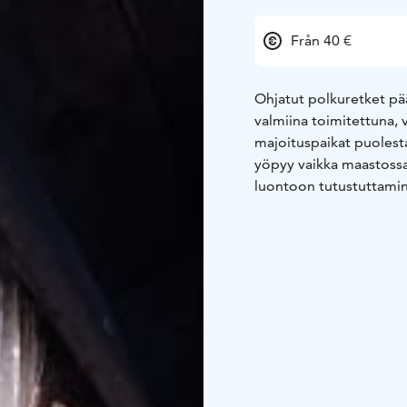
Från 40 €
Ohjatut polkuretket pää
valmiina toimitettuna,
majoituspaikat puoles
yöpyy vaikka maastossa
luontoon tutustuttami