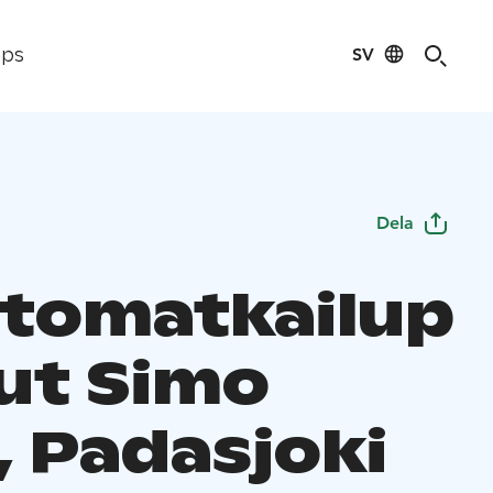
SV
ips
Dela
tomatkailup
lut Simo
, Padasjoki