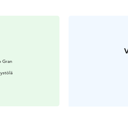
V
o Gran
ystölä