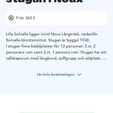
Från 360 €
Lilla Solvalla ligger invid Noux Långträsk, nedanför
Solvalla Idrottsinstitut. Stugan är byggd 1938.
I stugan finns bäddplatser för 12 personer; 5 st. 2
personers rum samt 2 st. 1 persons rum. Stugan har ett
sällskapsrum med långbord, soffgrupp och eldplats. I
stugan finns ett fullutrustat kök.
Läs hela beskrivningen