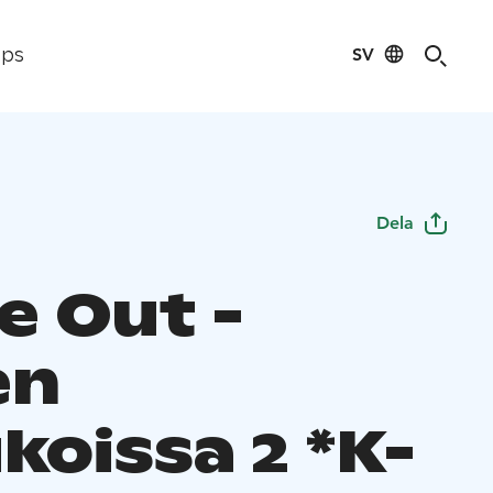
SV
ips
Dela
e Out -
en
koissa 2 *K-