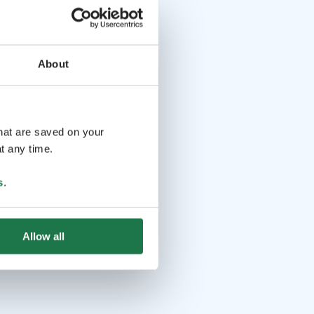
About
that are saved on your
t any time.
s
.
Allow all