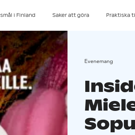
smål i Finland
Saker att göra
Praktiska t
Evenemang
Insid
Miel
Sopu