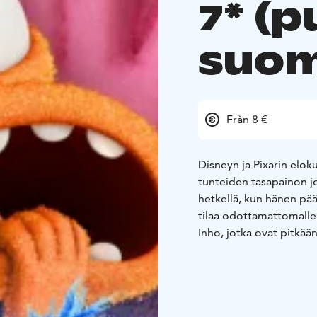
7* (
suom
Från 8 €
Disneyn ja Pixarin elok
tunteiden tasapainon jo
hetkellä, kun hänen pä
tilaa odottamattomalle yl
Inho, jotka ovat pitkää
tiedä, mitä pitäisi ajat
ainoa uusi tulokas!