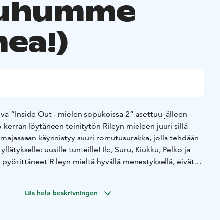
puhumme
ea!)
uva “Inside Out - mielen sopukoissa 2” asettuu jälleen
 kerran löytäneen teinitytön Rileyn mieleen juuri sillä
ämajassaan käynnistyy suuri romutusurakka, jolla tehdään
lätykselle: uusille tunteille! Ilo, Suru, Kiukku, Pelko ja
n pyörittäneet Rileyn mieltä hyvällä menestyksellä, eivät
ella, kun kuvioihin ilmestyy Ahdistus. Eikä hän taida olla edes
Läs hela beskrivningen