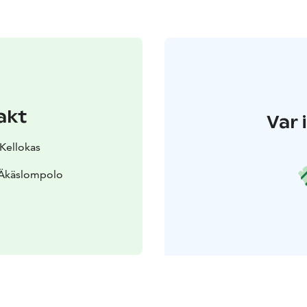
akt
Var 
 Kellokas
 Äkäslompolo