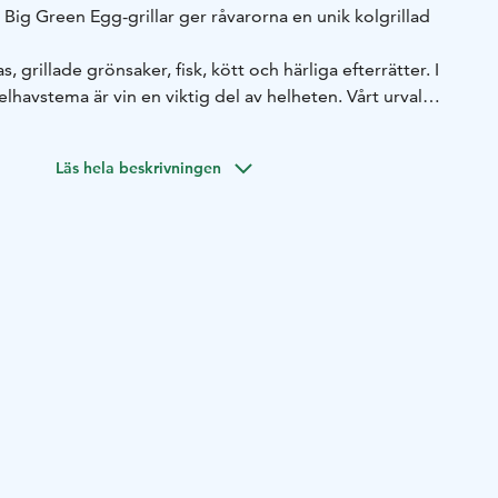
ig Green Egg-grillar ger råvarorna en unik kolgrillad
, grillade grönsaker, fisk, kött och härliga efterrätter. I
havstema är vin en viktig del av helheten. Vårt urval
 många olika smaker.
Läs hela beskrivningen