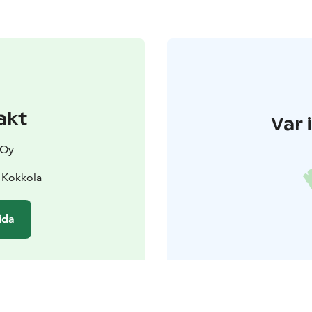
akt
Var 
 Oy
 Kokkola
ida