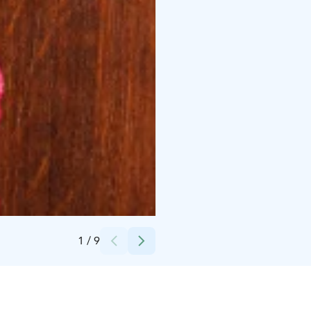
Credits:
Alexander Store
1
/
9