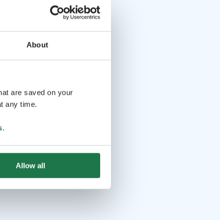
About
that are saved on your
t any time.
s
.
Allow all