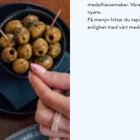
medelhavssmaker. Våra B
nyans.
På menyn hittar du tapas
enlighet med vårt medel
erbjuder alternativ för