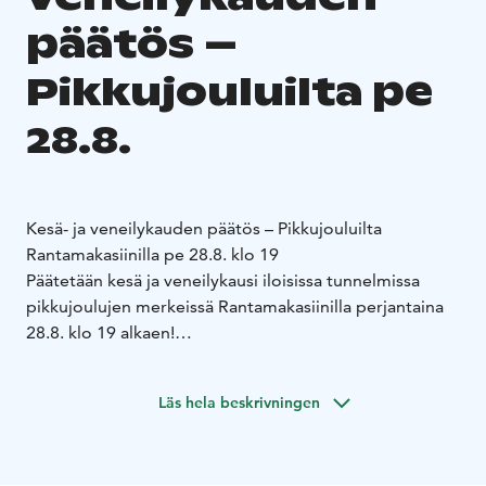
päätös –
Pikkujouluilta pe
28.8.
Kesä- ja veneilykauden päätös – Pikkujouluilta
Rantamakasiinilla pe 28.8. klo 19
Päätetään kesä ja veneilykausi iloisissa tunnelmissa
pikkujoulujen merkeissä Rantamakasiinilla perjantaina
28.8. klo 19 alkaen!
Illan kohokohtana nautitaan mehevä sika vartaassa, joka
kruunaa juhlapöydän ja tuo ripauksen perinteistä
Läs hela beskrivningen
juhlatunnelmaa kesän päätösiltaan. Luvassa on hyvää
ruokaa, rentoa yhdessäoloa ja ainutlaatuista tunnelmaa
Saimaan rannalla – sekä tietysti kesän parhaiden