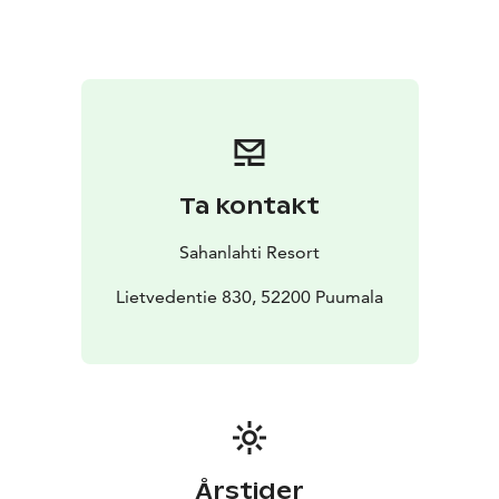
tarinoiden jakamista.
Joulupukki saapuu myös paikalle ilahduttamaan
vieraita, ja illan edetessä on luvassa myös musiikkia.
Tule mukaan päättämään kesä tyylillä ja virittäytymään
jo pikkuhiljaa joulun tunnelmaan!
Menu julkaistaan myöhemmin!
Varaukset: sales@sahanlahtiresort.fi tai 010 5083 500
Lihan ja kalan alkuperämaa Suomi.
Ta kontakt
Sahanlahti Resort
Lietvedentie 830, 52200 Puumala
Årstider