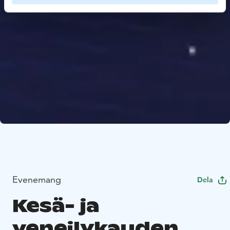
Evenemang
Dela
Kesä- ja
veneilykauden