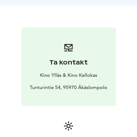
Inkeri pakenee palvelutalosta viimeiselle matkalleen
teräsleidien ja mukaan matkaan tarttuneen Matin (Eero
Saarinen) kanssa. Ennen Jäämerta Inkeri heittäytyy vielä
elämään: kipeisiin muistoihin, suuriin tunteisiin ja
metsäreiveihin.
Ta kontakt
Kino Ylläs & Kino Kellokas
Tunturintie 54, 95970 Äkäslompolo