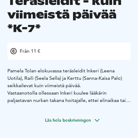
Teräsleidit - kuin
viimeistä päivää
*K-7*
Från 11 €
Pamela Tolan elokuvassa teräsleidit Inkeri (Leena
Uotila), Raili (Seela Sella) ja Kerttu (Sanna-Kaisa Palo)
seikkailevat kuin viimeistä päivää.
Vastaanotolla ollessaan Inkeri kuulee lääkärin
paljastavan nurkan takana hoitajalle, ettei elinaikaa tai
toivoa enää ole. Inkerin tytär Maija (Pirjo Lonka) ottaa
tehtäväkseen äitinsä saattohoitamisen vaikka väkisin,
Läs hela beskrivningen
mutta Inkerillä on muita suunnitelmia. Viimeisenä
tekonaan hän aikoo pelastaa Maijan toistamasta itsensä
tekemiä virheitä ja heittäytyä sitten iäksi Jäämereen.