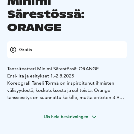
Minimi
Särestössä:
ORANGE
Gratis
Tanssiteatteri Minimi Särestössä: ORANGE
Ensi-ilta ja esitykset 1.-2.8.2025
Koreografi Taneli Törmä on inspiroitunut ihmisten
välisyydestä, kosketuksesta ja suhteista. Orange
tanssiesitys on suunnattu kaikille, mutta eritoten 3-9
vuotiaille lapsille ja yhdessä heidän aikuisilleen.
Projekti on saanut innoituksensa Reidar Särestöniemen
Läs hela beskrivningen
maalauksesta Kielto ja Kaipaus (1967). Särestöniemen
maalauksessa näemme kaksi karhua halaamassa
oranssilla pellolla. Kyseessä on leikkisä ja välittävä kuva