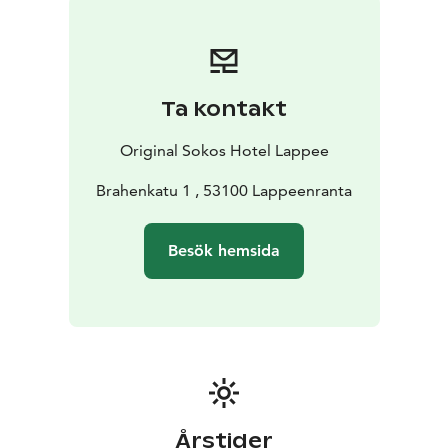
badrock och -tofflor och en välfylld minibar. I Suite
finns separata sov- och vardagsrum, detaljrik inredning
och lyx genom egen bastu. Original-frukost ingår i alla
rumspriser.
Ta kontakt
Vårt hotell har ett brett utbud av restauranger ch
mötestjänster. För hotelgäster det finns också en bastu
Original Sokos Hotel Lappee
på kvällen, simbassäng och ett gym.
Hjärtligt välkommen till oss!
Brahenkatu 1 , 53100 Lappeenranta
Besök hemsida
Årstider