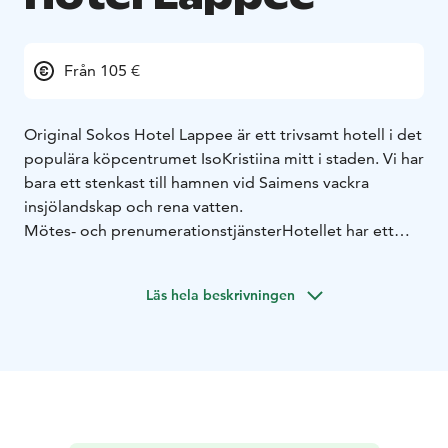
Från 105 €
Original Sokos Hotel Lappee är ett trivsamt hotell i det
populära köpcentrumet IsoKristiina mitt i staden. Vi har
bara ett stenkast till hamnen vid Saimens vackra
insjölandskap och rena vatten.
Mötes- och prenumerationstjänster
Hotellet har ett
brett utbud av olika lokaler för mindre och större
möten och festevenemang. Vår proffsiga
Läs hela beskrivningen
försäljningstjänst kan skräddarsy en helhet som passar
just dig.
Hetellet har Standard, Familje, Superiorrummena och
en Suite. Alla våra rimmena har en maffig Familon
Superior-bädd - separat eller dubbelsäng. I en del av
rummen kan vi bädda upp en extrasäng. Vårt Superior-
rum har vi inrett med Saimen-teman. Dom har också