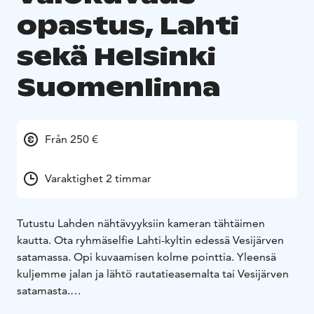
opastus, Lahti
sekä Helsinki
Suomenlinna
Från 250 €
Varaktighet 2 timmar
Tutustu Lahden nähtävyyksiin kameran tähtäimen
kautta. Ota ryhmäselfie Lahti-kyltin edessä Vesijärven
satamassa. Opi kuvaamisen kolme pointtia. Yleensä
kuljemme jalan ja lähtö rautatieasemalta tai Vesijärven
satamasta.
Suomenlinna on suosikkikohteeni Helsingissä. Varaa