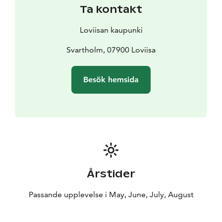
Svartholms sjöfästning byggdes som bas för den
Ta kontakt
svenska flottan och för att skydda gränsen mot
Ryssland. Överste Augustin Ehrensvärd ritade den som
Loviisan kaupunki
ett reguljärt fyrahundra meter långt bastionfort på ön.
Bygget av Svartholm påbörjades 1748 och dess
Svartholm, 07900 Loviisa
centrala delar stod färdigt på 1760-talet, men det blev
aldrig helt färdigt.
Besök hemsida
Sjöfästningen Svartholm lämpar sig inte särskilt bra för
personer med nedsatt rörelseförmåga. Stigarna är i
naturtillstånd och vissa passager har höga trappor.
Årstider
Passande upplevelse i May, June, July, August