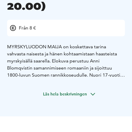
20.00)
Från 8 €
MYRSKYLUODON MAIJA on koskettava tarina
vahvasta naisesta ja hänen kohtaamistaan haasteista
myrskyisällä saarella. Elokuva perustuu Anni
Blomqvistin samannimiseen romaaniin ja sijoittuu
1800-luvun Suomen rannikkoseudulle. Nuori 17-vuotias
Maija avioituu vasten tahtoaan kalastajamies Jannen
kanssa. Hänen elämänsä Myrskyluodolla on täynnä
Läs hela beskrivningen
haasteita ja vastoinkäymisiä: kalastajan vaimona hän
joutuu selviytymään miehensä pitkistä poissaoloista
merellä ja huolehtimaan perheestään yksin. Maijasta on
kuitenkin kasvanut lujatahtoinen ja itsenäinen nainen,
joka ei pelkää tarttua toimeen karussa saaristossa.
Maijalla ja Jannella on vahva yhteys, sekä ajan myötä