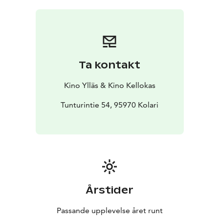
syventynyt rakkaus. Janne tukee vaimonsa pyrkimyksiä
ja ymmärtää, että perheen vahvuus syntyy yhteisistä
ponnisteluista.
Myrskyluodon Maija on tarina tahdosta, voimasta ja
rakkaudesta.
Ta kontakt
Kino Ylläs & Kino Kellokas
Tunturintie 54, 95970 Kolari
Årstider
Passande upplevelse året runt