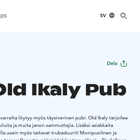
SV
ips
Dela
Old Ikaly Pub
rrelta löytyy myös täysiverinen pubi. Old Ikaly tarjoilee
luita ja muita janon sammuttajia. Lisäksi asiakkaita
killa usein myös taitavat trubaduurit! Monipuolinen ja