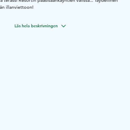
a terassi Resortin pääsisäänkäyntien välissä... Täydellinen
n illanviettoon!
Läs hela beskrivningen