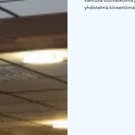
vaihtuva olutvalikoima j
yhdistelmä kiireettömää