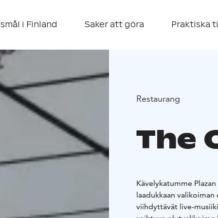
smål i Finland
Saker att göra
Praktiska t
Restaurang
The 
Kävelykatumme Plazan va
laadukkaan valikoiman o
viihdyttävät live-musii