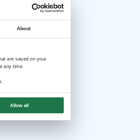
About
that are saved on your
t any time.
s
.
Allow all