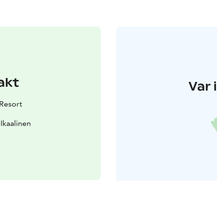
akt
Var 
 Resort
 Ikaalinen