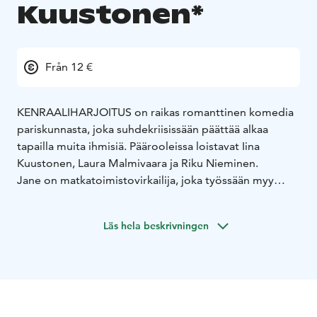
Kuustonen*
Från 12 €
KENRAALIHARJOITUS on raikas romanttinen komedia
pariskunnasta, joka suhdekriisissään päättää alkaa
tapailla muita ihmisiä. Päärooleissa loistavat Iina
Kuustonen, Laura Malmivaara ja Riku Nieminen.
Jane on matkatoimistovirkailija, joka työssään myy
muille seikkailuja, mutta omassa elämässään jumittaa
turvallisissa rutiineissaan. Hänen puolisonsa Mikki on
Läs hela beskrivningen
näyttelijä, joka kamppailee uransa kanssa. Jane uskoo
suhteen olevan onnellinen — kunnes Mikki pudottaa
pommin ja ehdottaa suhteen avaamista. Vierailu
trendikkäissä, seksipositiivisissa bileissä saa kuitenkin
Janen katsomaan asioita uusin silmin, eikä ajatus
avoimesta suhteesta tunnukaan enää niin pelottavalta.