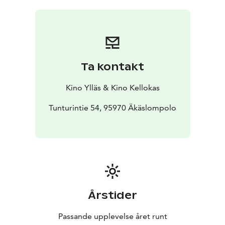
Uusien ihmisten myötä pintaan nousee kuitenkin myös
yllättäviä tunteita, eikä vapautuminen vanhoista
kaavoista olekaan niin helppoa kuin Jane kuvitteli.
Paula Korvan hurmaava esikoisohjaus kuplii energiaa ja
haastaa romanttisen komedian totutut kaavat. Elokuva
Ta kontakt
pohjautuu Anna-Leena Härkösen samannimiseen
romaaniin.
Kino Ylläs & Kino Kellokas
Tunturintie 54, 95970 Äkäslompolo
Årstider
Passande upplevelse året runt