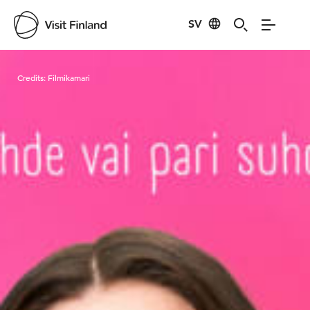
SV
Visit Finland
Credits:
Filmikamari