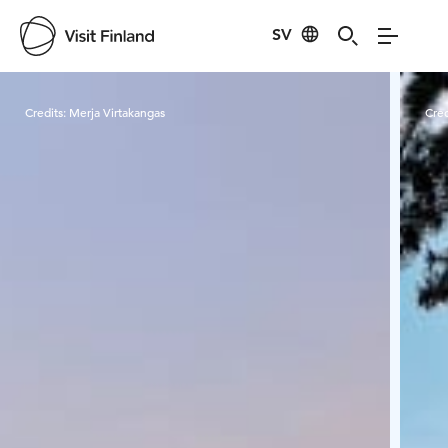
SV
Visit Finland
Credits:
Merja Virtakangas
Cred