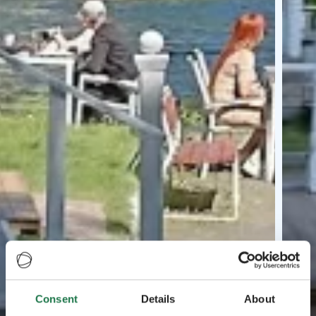
Consent
Details
About