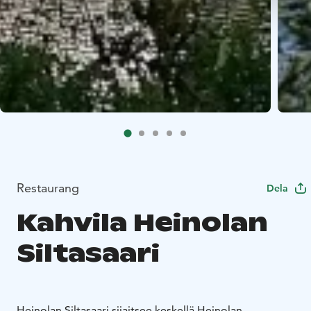
Restaurang
Dela
Kahvila Heinolan
Siltasaari
Heinolan Siltasaari sijaitsee keskellä Heinolan