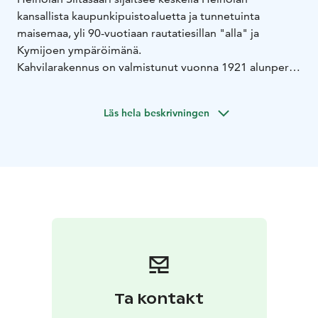
kansallista kaupunkipuistoaluetta ja tunnetuinta
maisemaa, yli 90-vuotiaan rautatiesillan "alla" ja
Kymijoen ympäröimänä.
Kahvilarakennus on valmistunut vuonna 1921 alunperin
saunaksi. Vanha sauna on kunnostettu nykyiseen
käyttötarkoitukseensa tilan alkuperäistä henkeä ja
Läs hela beskrivningen
arkkitehtuuria kunnioittaen.
Suolaiset ja makeat suupalat ovat aina tuoreita ja
valmistettuja parhaista raaka-aineista.
Siltasaari on paikka, joka sinun tulee ehdottomasti
kokea itse.
Tule ja ota tauko arkeen.
Ta kontakt