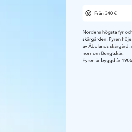
Från 340 €
Nordens högsta fyr och 
skärgården! Fyren höjer
av Åbolands skärgård, 
norr om Bengtskär.
Fyren är byggd år 1906
historia. Den som kliv
havsutsikt, och i nedre
med fyrvaktarnas liv, k
hundratals av häckand
stjärnhimlen och Vinter
lugnet på kvällen, den
Bengtskärs fyr erbjuder
gruppresor. I besöket i
kvällsbastu och måltide
frukost. Alla resor till