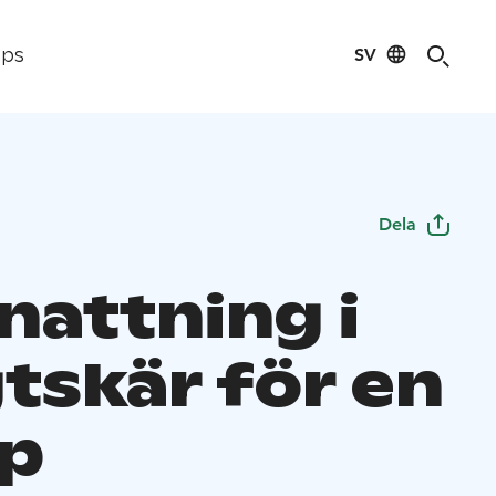
SV
ips
Dela
nattning i
tskär för en
p