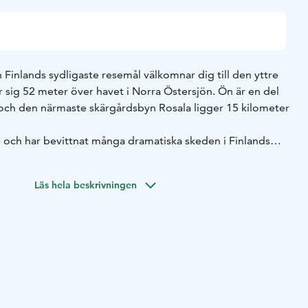
Finlands sydligaste resemål välkomnar dig till den yttre
 sig 52 meter över havet i Norra Östersjön. Ön är en del
och den närmaste skärgårdsbyn Rosala ligger 15 kilometer
 och har bevittnat många dramatiska skeden i Finlands
er ända upp i tornets lyktrum belönas med en hisnande
 våningars utställningar kan du bekanta dig bland annat
Läs hela beskrivningen
rigshistoria och skärgårdens natur. På våren kan man skåda
e ejdrar på ön och på sensommaren beundra den magnifika
gatan på klara nätter. Övernattande gäster njuter av
 utsökta maten och bastuns mjuka värme.
 en fantastisk miljö för möten, fester och andra
ngår rundresa med båt från Kimitoön, övernattning i fyren,
rna. Fyren är i gruppens privat bruk från middag till
 fyren har en väderreservation.