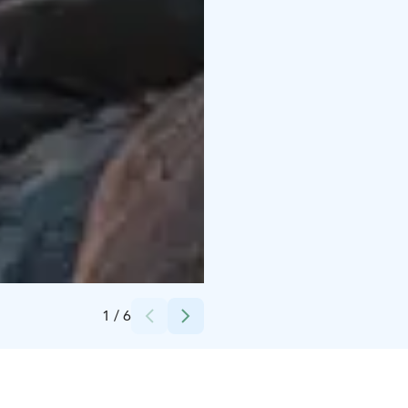
Credits:
Nora Wilson
1
/
6