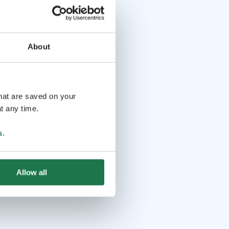
About
that are saved on your
t any time.
s
.
Allow all