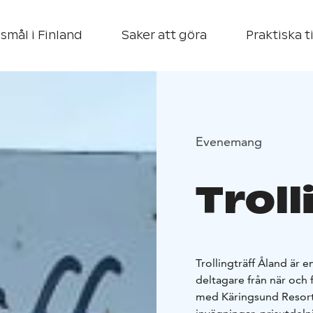
smål i Finland
Saker att göra
Praktiska t
Evenemang
Trol
Trollingträff Åland är 
deltagare från när och 
med Käringsund Resort 