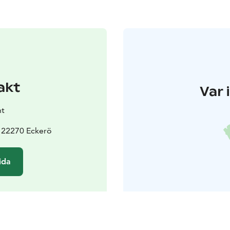
akt
Var 
nt
 22270 Eckerö
ida