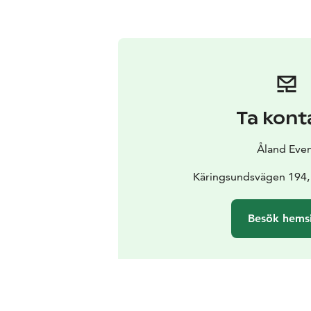
Ta kont
Åland Eve
Käringsundsvägen 194,
Besök hems