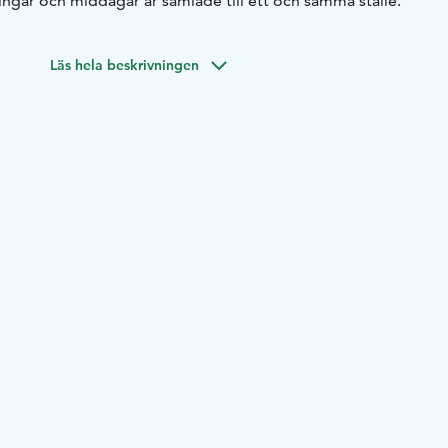
ingar och middagar är samlade till ett och samma ställe.
Läs hela beskrivningen