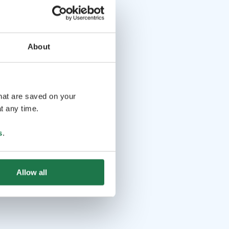
About
that are saved on your
t any time.
s
.
Allow all