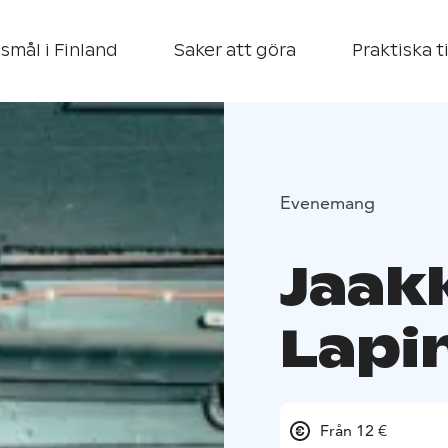
smål i Finland
Saker att göra
Praktiska t
Evenemang
Jaak
Lapin
Från 12 €