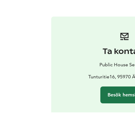
Ta kont
Public House Se
Tunturitie16, 95970 
Besök hems