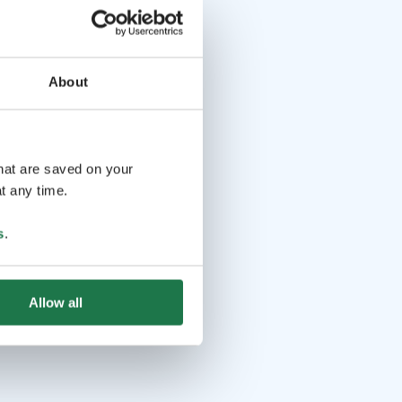
About
that are saved on your
t any time.
s
.
Allow all