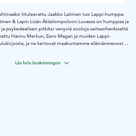
uhtinaaksi tituleerattu Jaakko Laitinen tuo Lappi-humppa-
itinen & Lapin Lisän Äkäslompoloon.
Luvassa on humppaa ja
 ja psykedeelisen pitkiksi venyviä sooloja seitsenhenkiseltä
lainattu Hannu Merkun, Eero Magan ja muiden Lappi-
aulukirjoista, ja ne kertovat maakuntamme elämänmenosta
sa pääkaupunkiin päätyneiden laulaja Laitisen ja haitaristi
Läs hela beskrivningen
västä, mutta orkesteri on totisesti aktivoitunut vasta
a Rovaniemelle.
Lapin Lisä juhlisti pitkäsoittonsa julkaisua
a se on jo niittänyt mainetta hurjana live-bändinä ympäri
ssa.
0:30.
yynti alkaa lauantaina 23.11.2024