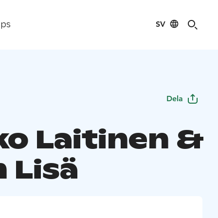
SV
ips
Dela
ko Laitinen &
 Lisä