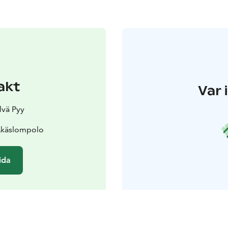
akt
Var 
lvä Pyy
Äkäslompolo
ida