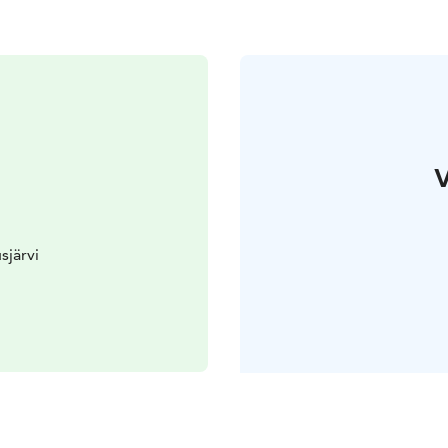
V
sjärvi