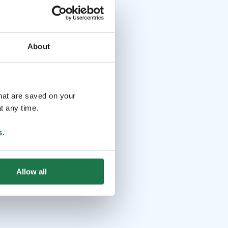
About
that are saved on your
t any time.
s
.
Allow all