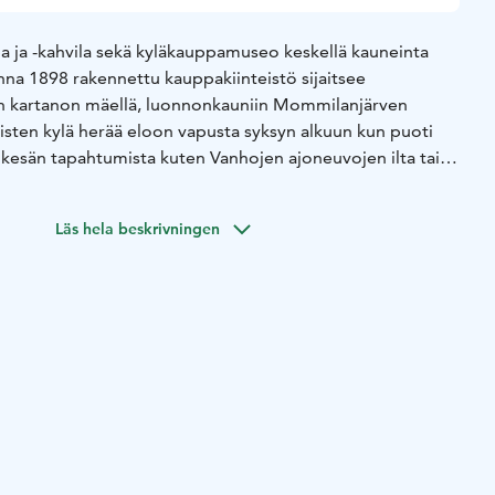
 ja -kahvila sekä kyläkauppamuseo keskellä kauneinta
nna 1898 rakennettu kauppakiinteistö sijaitsee
an kartanon mäellä, luonnonkauniin Mommilanjärven
isten kylä herää eloon vapusta syksyn alkuun kun puoti
 kesän tapahtumista kuten Vanhojen ajoneuvojen ilta tai
uppapäivä on tullut tuttu perinne
in pihalla on nähtävillä myös aito entisajan kyläkioski
Läs hela beskrivningen
uomen ainoa Myymäläautomuseo "Martti".