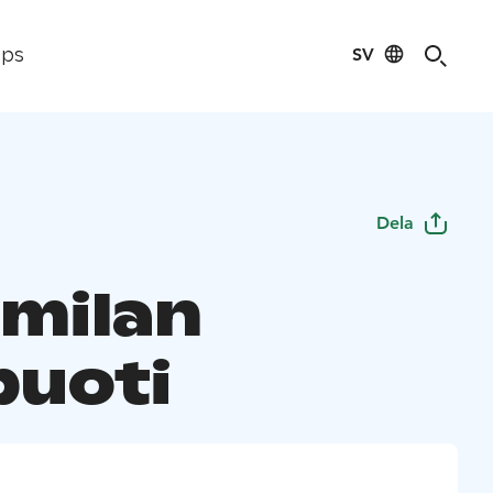
SV
ips
Dela
milan
puoti