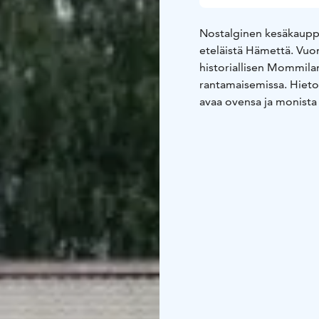
Nostalginen kesäkauppa
eteläistä Hämettä. Vuo
historiallisen Mommil
rantamaisemissa.
Hieto
avaa ovensa ja monista
valtakunnallinen Kyläka
paikkakunnalla.
Kyläpuod
"Retrokioski", sekä S