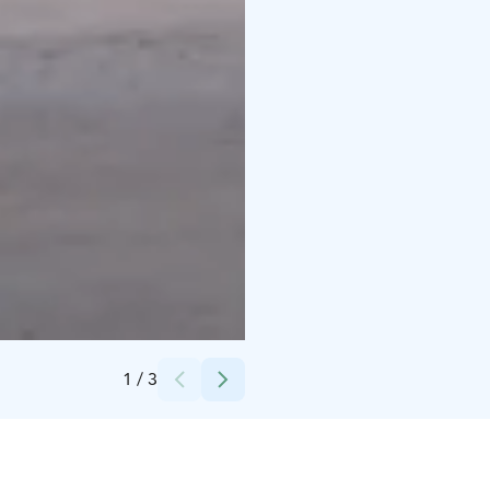
Credits:
Mommilan Kyläpuoti
1
/
3