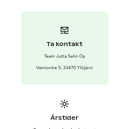
sitä kautta myös merkittäviä tuloksia treeneissä. Hoito
on alunperin kehitelty leikkauksista ja vammoista
toipumiseen. Tässä hoitomuodossa ei tule lihaksen
jarruttavaa työvaihetta, jonka takia lihasarkuus ei
haittaa harjoittelun tihentämistä. Hoidosta on ollut
myös apua hermoratojen aktivointiin ja palautumiseen.
Ta kontakt
MMS saattaa tukea hermoratoja ja verenkiertoa.
Laitteeseen kuuluu myös Pelvic- lisäosa, jolla saa
Team Jutta Selin Oy
vahvistettua tai rentoutettua lantionpohjanlihaksia.
Hoito on kivuton. Meille pääsee myös esteettömästi.
Vainiontie 5, 33470 Ylöjärvi
Tästä hoidosta ovat saaneet myös monet pyörätuolilla
kulkeneet apua lantionseudun kipuihin ja
hermotukseen.
Årstider