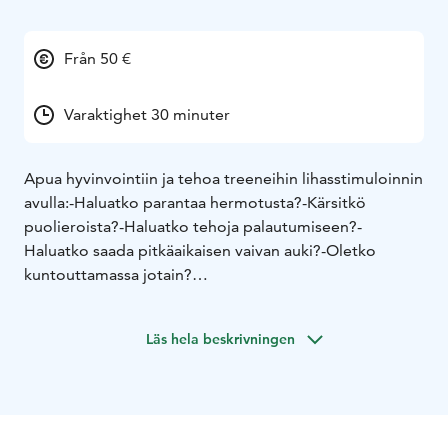
Från 50 €
Varaktighet 30 minuter
Apua hyvinvointiin ja tehoa treeneihin lihasstimuloinnin
avulla:
-Haluatko parantaa hermotusta?
-Kärsitkö
puolieroista?
-Haluatko tehoja palautumiseen?
-
Haluatko saada pitkäaikaisen vaivan auki?
-Oletko
kuntouttamassa jotain?
Tule testaamaan X-Tone!
X-Tone eli MMS-lihasstimulaatio
Läs hela beskrivningen
Tämä laite toteuttaa voimakkaita lihassupistuksia
hoidettavalla alueella. X-Tone on apuna myös
kehonmuokkaukseen. X-Tone on apuna myös lihasten
aktivointiin ja hermotukseen. Mikäli lihas ei meinaa
aktivoitua, X-Tonen avulla voidaan saada apua siihen ja