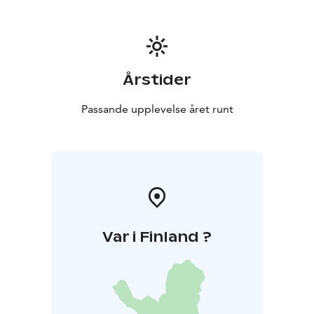
Årstider
Passande upplevelse året runt
Var i Finland ?