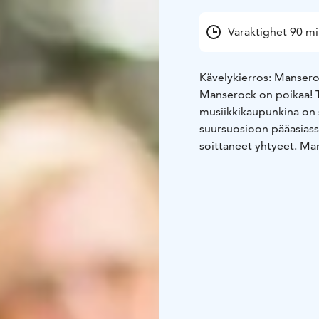
Varaktighet 90 m
Kävelykierros: Mansero
Manserock on poikaa! 
musiikkikaupunkina on s
suursuosioon pääasiass
soittaneet yhtyeet. Ma
1980-lukujen Manserock
musiikkikohteisiin Tull
Päätalon edestä (Kalevan
sovittavissa.
Varaukset:
Opastettu ki
sähköpostitse tampere
Ilmoitathan ystävällise
henkilömäärä, varaajan 
toivomasi ajankohta (pä
lisätiedot kierrokseen t