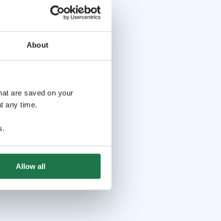
About
that are saved on your
t any time.
s
.
Allow all