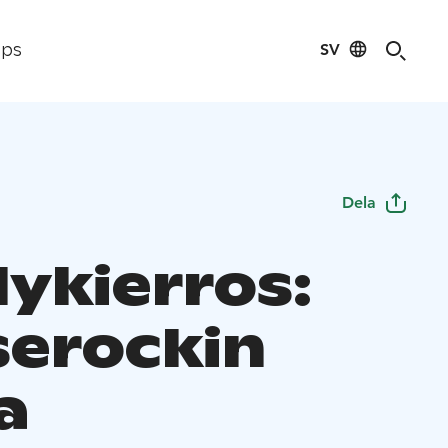
SV
ips
Dela
lykierros:
erockin
a