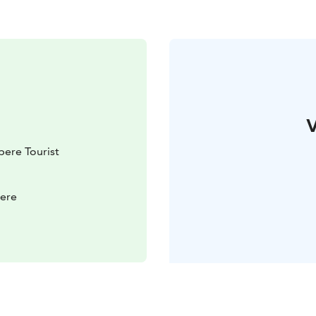
V
ere Tourist
pere