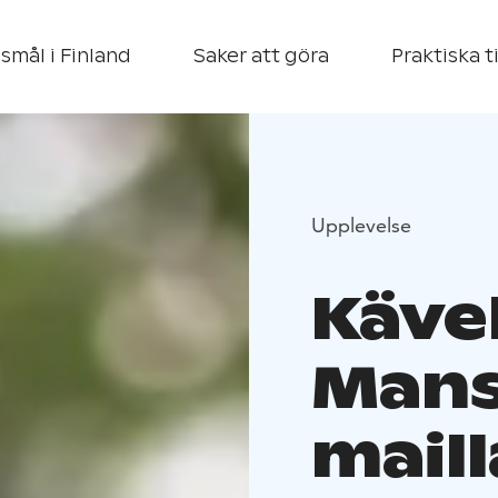
smål i Finland
Saker att göra
Praktiska t
Upplevelse
Käve
Mans
maill