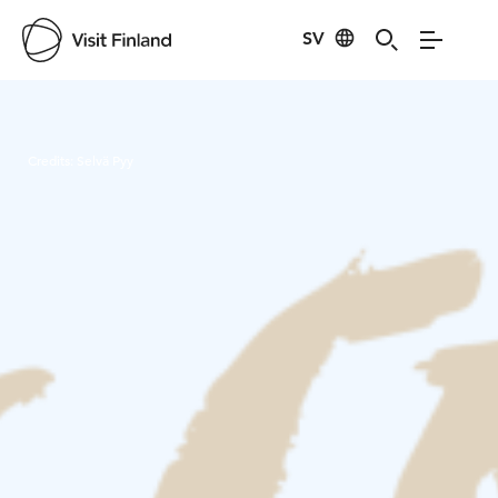
SV
Visit Finland
Credits:
Selvä Pyy