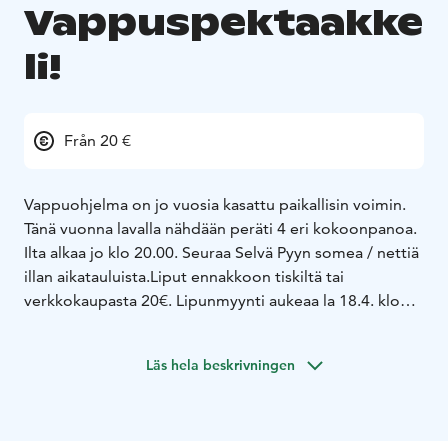
Vappuspektaakke
li!
Från 20 €
Vappuohjelma on jo vuosia kasattu paikallisin voimin.
Tänä vuonna lavalla nähdään peräti 4 eri kokoonpanoa.
Ilta alkaa jo klo 20.00. Seuraa Selvä Pyyn somea / nettiä
illan aikatauluista.Liput ennakkoon tiskiltä tai
verkkokaupasta 20€. Lipunmyynti aukeaa la 18.4. klo
12.00.
Läs hela beskrivningen