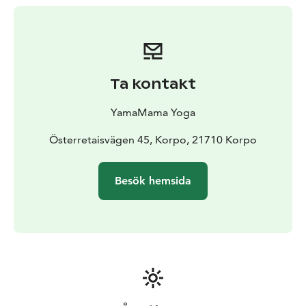
att sitta på och andas in den friska havsluften.
Måltiderna på våra retreater är en sann upplevelse! Har
du inte hört om mästerkocken William Hellgrens
magiska mat innan nu, så är det minsann dags. Kom
och upplev Williams Back Pocket restaurang. Kärlek vid
Ta kontakt
första ögonkastet!
Som din värdinna och yogainstruktör fungerar Carina
YamaMama Yoga
Pitkänen, YamaMama. Carina leder dig erfaret och med
kärlek både in i morgonens dynamiska Hatha-yoga och
Österretaisvägen 45, Korpo, 21710 Korpo
i kvällens lugnande Yin-yoga. Du behöver ingen
tidigare yogaefarenhet, men nog en sund
Besök hemsida
grundkondition och ett intresse för yoga.
Som bonus, eller grädde på moset, har du möjlighet
att shoppa loss med retreatrabatter hos lokala
företagarna Amalias Hem, Nomad Home och Niinmun
design. Många är de fina fynd som gjorts under våra
retreater under de senaste åren …
Retreater håller vi mellan augusti och maj. Men no
worries. Du kan delta i Carinas yoga också i juni och juli