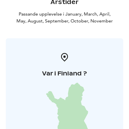
Årstider
under namnet Sommarens Pop-Up Yoga!
Nu väntar vi
med iver på att få dig hit på en oförglömlig upplevelse!
Passande upplevelse i January, March, April,
Alla datum, inklusive priser och detaljerad tidtabell
May, August, September, October, November
hittar du på YamaMamas hemsida.
Namaste och vi ses,
hälsar Carina & William
Var i Finland ?