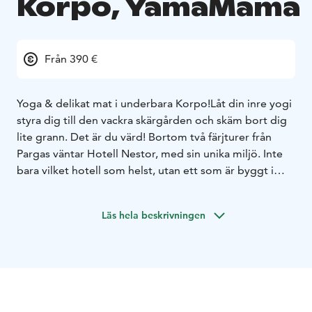
Korpo, YamaMama
Från 390 €
Yoga & delikat mat i underbara Korpo!
Låt din inre yogi
styra dig till den vackra skärgården och skäm bort dig
lite grann. Det är du värd! Bortom två färjturer från
Pargas väntar Hotell Nestor, med sin unika miljö. Inte
bara vilket hotell som helst, utan ett som är byggt i
förfädernas ladugård, i den mysigaste byggnad av alla.
Här sover du i pittoreska 2–5 personers rum med
Läs hela beskrivningen
vacker utsikt och rofylld stämning. Under våra
veckoslutsretreater är vi hotellets ända gäster och får
bla. fritt utnyttja hotellets bastu, yacuzzi och privata
strand. Stranden ligger på en 500 m promenadväg från
hotellet. Här kan du sitta på bryggan och dingla med
benen, ta ett dopp i havets böljor eller välja en klippa