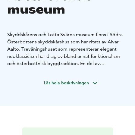
museum
Skyddskårens och Lotta Svärds museum finns i Södra
Österbottens skyddskårshus som har ritats av Alvar
Aalto. Trevåningshuset som representerar elegant
neoklassicism har drag av bland annat funktionalism
och österbottnisk byggtradition. En del av
inredningen, möblerna, armaturerna och
dekorationsdetaljerna är designade av Aalto.
Läs hela beskrivningen
Utöver huvudbyggnaden har Aalto ritat
tegelbyggnaden i två våningar, träskjulet och pergolan
som finns på gården. Byggnaderna och gårdsplanen
skyddades 2002 enligt byggnadsskyddslagen. En av
motiveringarna i beslutet var att det fortfarande finns
ursprungliga material- och färgytor från 1925 i
huvudbyggnaden. Statyn Skyddskåristen på gården är