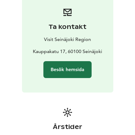
gjord av professor Pentti Papinaho.
I huvudbyggnaden finns utställnings- och möteslokaler,
en informationsdisk och en museibutik. I
gårdsbyggnaden finns utställningslokaler och museets
Ta kontakt
administrativa kontor.
Lyssna på mer info om Skyddskårshuset:
Visit Seinäjoki Region
https://tarinasoitin.fi/seinajoenaalto/sv/20luku
Kauppakatu 17, 60100 Seinäjoki
Besök hemsida
Årstider