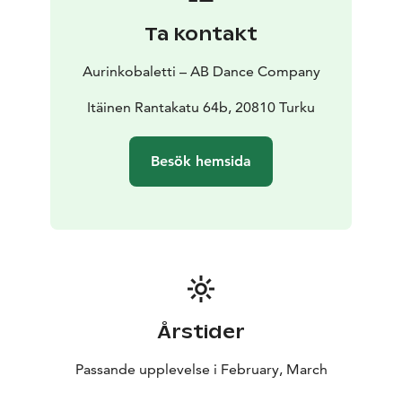
också av tanken på parallella verkligheter, något som
Ta kontakt
scenen i sig redan är. Trots friktionen i
utgångspunkterna närmar jag mig temat med mänsklig
Aurinkobaletti – AB Dance Company
mjukhet.”, beskriver Lehtopolku utgångspunkten för
verket.
Itäinen Rantakatu 64b, 20810 Turku
Arbetsgrupp
KOREOGRAFI Riku Lehtopolku | DANS
Suvi Nieminen, Antti-Pekka Pudas, Elina raiskinmäki och
Besök hemsida
Anu Sistonen | LJUDDESIGN Eero Auvinen |
FOTOGRAFIER OCH GRAFISK DESIGN Jussi Virkkumaa
| PRODUKTION Aurinkobaletti
Premiär: 26.2.2026 | Aurinkobaletti,
Åbo
Åldersrekommendation: +12 år
Föreställningar
Tor 26.2 kl. 19
Fre 27.2 kl. 19
Lör 28.2 kl.
17
Årstider
Tor 5.3. kl. 19
Fre 6.3. kl. 19
Lör 7.3. kl. 17
Tor 12.3. kl. 19
Fre 13.3. kl. 19
Lör 14.3. kl. 17
Passande upplevelse i February, March
Biljetter
31 € normal biljett
28 € pensionärer
15 €