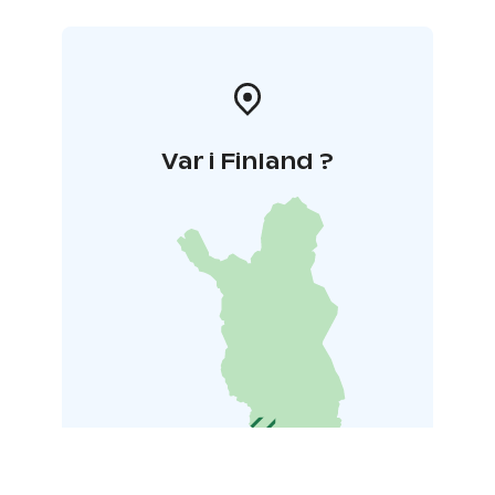
studeranden, barn (under 18 år), arbetslösa samt
civiltjänstgörare och beväringar
12 € Temes,
Skådespelarförbundets och Takus medlemmar,
personer med Finlands Teatrar rfs Teaterkort och
studeranden inom dans- och teaterbranschen samt
personer med presskort.
Var i Finland ?