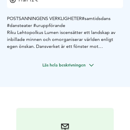
POSTSANNINGENS VERKLIGHETER
#samtidsdans
#dansteater #uruppförande
Riku Lehtopolkus Lumen iscensätter ett landskap av
inbillade minnen och omorganiserar världen enligt
egen önskan. Dansverket är ett fönster mot
postsanningens tid, där den mest hänsynslösa rösten
avgör händelsernas gång. När ingenting är sant, är
Läs hela beskrivningen
allting möjligt.
”Den första gnistan till Lumen kommer från min egen
personliga frustration och också min rädsla för att man
i en nära framtid kanske inte längre vet vad som är sant
och vad som inte är det. Möjligheterna inom artificiell
intelligens utvecklas och sprider sig med raketfart, de
som sitter i maktpositioner skriver hänsynslöst sin
egen, för dem fördelaktiga sanning, och sociala medier
mal allt till en massa som inte ens kritisk läskunnighet
alltid räcker till för att reda ut. Samtidigt fascineras jag