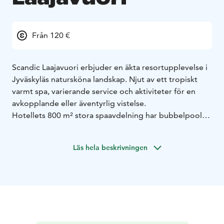
Från 120 €
Scandic Laajavuori erbjuder en äkta resortupplevelse i
Jyväskyläs natursköna landskap. Njut av ett tropiskt
varmt spa, varierande service och aktiviteter för en
avkopplande eller äventyrlig vistelse.
Hotellets 800 m² stora spaavdelning har bubbelpooler,
simbassänger, en barnpool och flera olika bastur. På
Day Spa erbjuds avkopplande behandlingar och
Läs hela beskrivningen
massage. Gäster har också tillgång till ett modernt
gym, en bowlinghall, ett lekrum, en bollhav för de
minsta och en tonårslounge med spel.
Bekväma rum har individuell kylning, högkvalitativa
sängar och vackra utsikter. Vissa rum har balkonger,
och större sällskap kan välja rum med våningssängar
eller bäddsoffor.