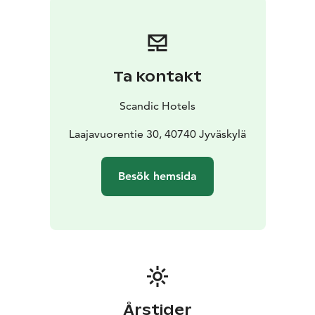
Matutbudet inkluderar ett avslappnat café och två
restauranger. Flexibla mötes- och eventutrymmen
passar utmärkt för konferenser, möten och festliga
tillställningar. Hotellet erbjuder gratis Wi-Fi och
Ta kontakt
parkering.
Scandic Laajavuori ligger bara fem minuter från
Scandic Hotels
stadskärnan och har en direkt bussförbindelse. Det
ligger nära utmärkta friluftsleder, Laajavuori skidcenter
Laajavuorentie 30, 40740 Jyväskylä
och Laajis äventyrspark. Hotellet är miljömärkt med
Nordic Swan Ecolabel och drivs till 100 % av förnybar
Besök hemsida
energi.
Årstider