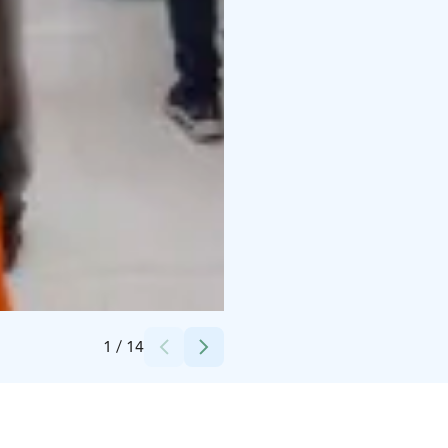
Credits:
Aalto2
1
/
14