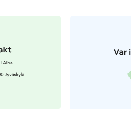
akt
Var 
li Alba
0 Jyväskylä