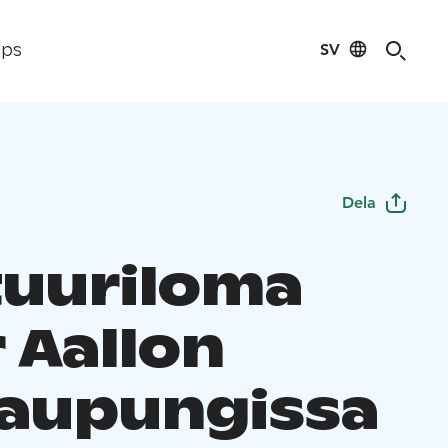
SV
ips
Dela
tuuriloma
 Aallon
aupungissa