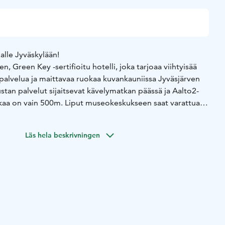
alle Jyväskylään!
en, Green Key -sertifioitu hotelli, joka tarjoaa viihtyisää
ä palvelua ja maittavaa ruokaa kuvankauniissa Jyväsjärven
tan palvelut sijaitsevat kävelymatkan päässä ja Aalto2-
a on vain 500m. Liput museokeskukseen saat varattua
ksen yhteydessä!
eokeskus Jyväskylässä, jossa pääset tutustumaan
Läs hela beskrivningen
allon työhön ja elämään. Yhdistä Aalto2-museokeskuksen
s ja majoitus järven rannalla, Hotelli Albassa!
nkuulu arkkitehti ja akateemikko, jonka suunnittelemaa
katsomaan Jyväskylään ympäri maailmaa. Tiesitkö, että
an eniten Alvar Aallon suunnittelemia
a koko maailmassa?