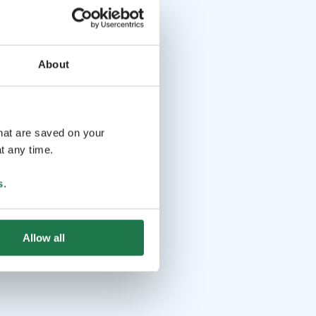
About
that are saved on your
t any time.
s
.
Allow all