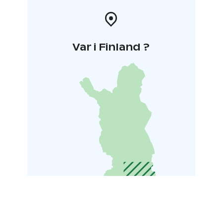
peuhaamaan.
Kulttuuritalo Jaatsi toimii nykyään Sastamalan
kaupungin kulttuuritalona näyttelyineen,
konsertteineen ja tapahtumineen. Talossa sijaitsee
Var i Finland ?
myös kulttuuripalveluiden sekä Vanhan kirjallisuuden
päivien toimisto.