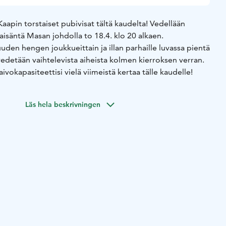
aapin torstaiset pubivisat tältä kaudelta! Vedellään
saisäntä Masan johdolla to 18.4. klo 20 alkaen.
uden hengen joukkueittain ja illan parhaille luvassa pientä
edetään vaihtelevista aiheista kolmen kierroksen verran.
vokapasiteettisi vielä viimeistä kertaa tälle kaudelle!
Läs hela beskrivningen