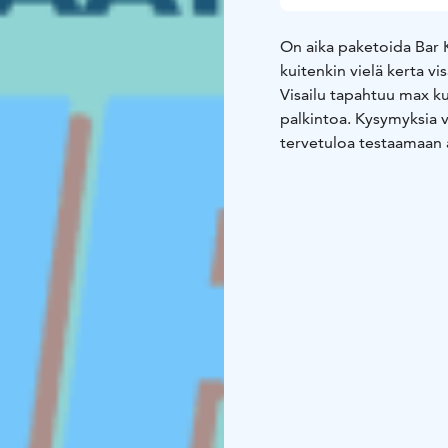
On aika paketoida Bar K
kuitenkin vielä kerta vi
Visailu tapahtuu max ku
palkintoa. Kysymyksia v
tervetuloa testaamaan ai