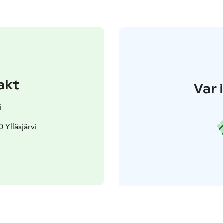
akt
Var 
i
 Ylläsjärvi