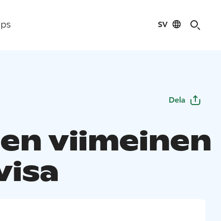
SV
ips
Dela
en viimeinen
visa