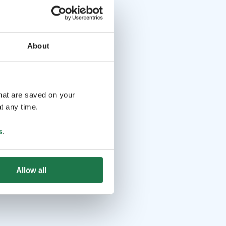
About
that are saved on your
t any time.
s
.
Allow all