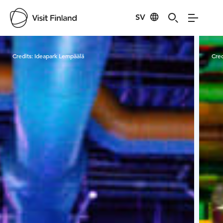
SV
Visit Finland
Credits:
Ideapark Lempäälä
Cred