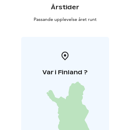
Årstider
Passande upplevelse året runt
Var i Finland ?