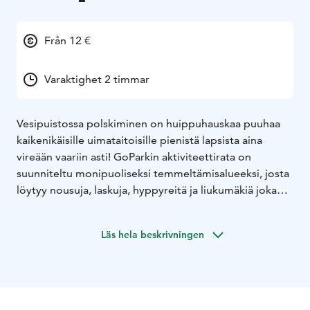
Från 12 €
Varaktighet 2 timmar
Vesipuistossa polskiminen on huippuhauskaa puuhaa
kaikenikäisille uimataitoisille pienistä lapsista aina
vireään vaariin asti! GoParkin aktiviteettirata on
suunniteltu monipuoliseksi temmeltämisalueeksi, josta
löytyy nousuja, laskuja, hyppyreitä ja liukumäkiä joka
lähtöön. Siistiä, eikö?
Läs hela beskrivningen