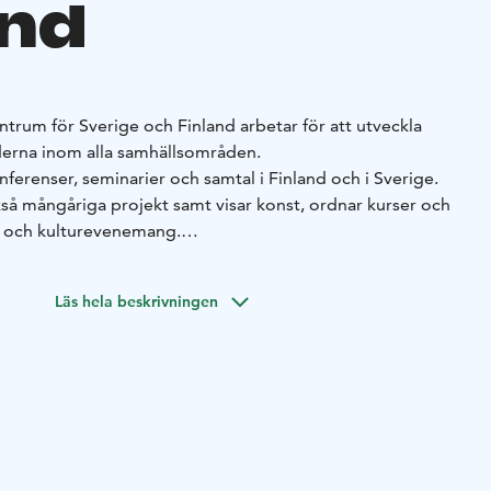
and
trum för Sverige och Finland arbetar för att utveckla
derna inom alla samhällsområden.
erenser, seminarier och samtal i Finland och i Sverige.
å mångåriga projekt samt visar konst, ordnar kurser och
- och kulturevenemang.
tt totalrenoverat konferenscentrum med moderna
estaurang och eget hotell med havsutsikt. Huset är
Läs hela beskrivningen
 av inspirerande nutidskonst från Sverige och Finland.
och fungerande med modern teknik och alla funktioner
en ägs av den finska staten och har överlåtits till
ige och Finland, som är Hanaholmens huvudman.