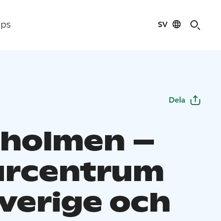
SV
ips
Dela
holmen –
urcentrum
Sverige och