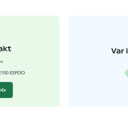
akt
Var 
en
02100 ESPOO
ida