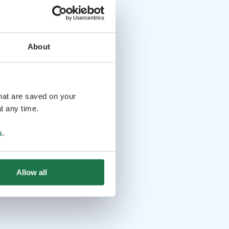
About
that are saved on your
t any time.
s
.
Allow all