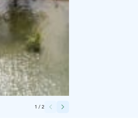
Credits:
Robert Lindström
1
/
2