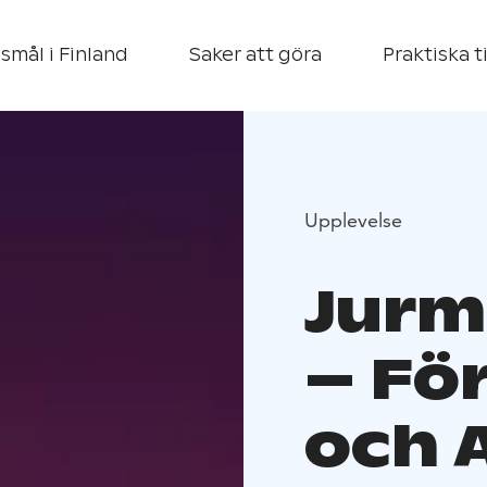
smål i Finland
Saker att göra
Praktiska t
Upplevelse
Jurm
– För
och 