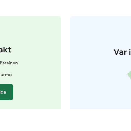
akt
Var 
t Parainen
Jurmo
ida