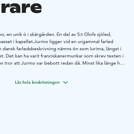
rare
, en unik ö i skärgården. En del av S:t Olofs sjöled,
asset i kapellet.
Jurmo ligger vid en urgammal farled
en dansk farledsbeskrivning nämns ön som Iurima, längst i
t. Det kan ha varit franciskanermunkar som skrev texten i
an tror att Jurmo var bebott redan då. Minst lika länge har
ts en kyrka.
I århundraden var Jurmo ett fiskesamhälle. I
 sin unika natur. Den har också en fascinerande historia.
Läs hela beskrivningen
bjuder på nedslag bland ruiner, fornlämningar och
 på en vandringstur längs Jurmo kulturstig
tur och är skyddat enligt Natura 2000. Håll dig till stigarna
n.
ings text kan laddas ner.