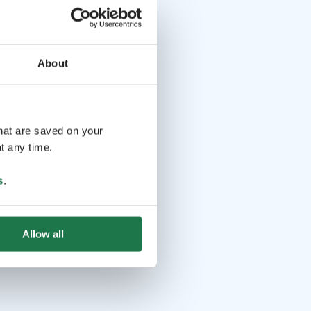
About
that are saved on your
t any time.
s
.
Allow all