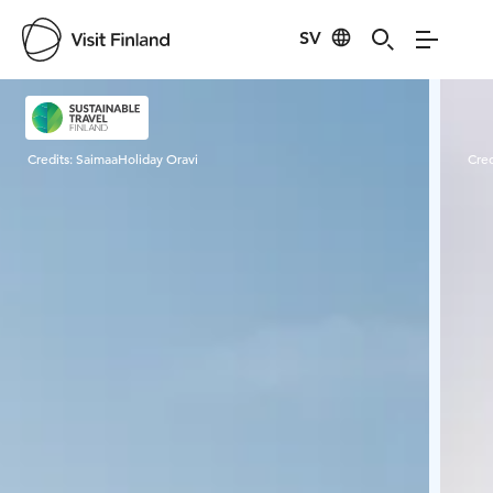
SV
Visit Finland
Credits:
SaimaaHoliday Oravi
Cred