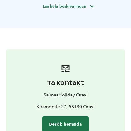
tillgänglig båt lämplig för personer som använder
Läs hela beskrivningen
rullstol!
Ta kontakt
SaimaaHoliday Oravi
Kiramontie 27, 58130 Oravi
Besök hemsida